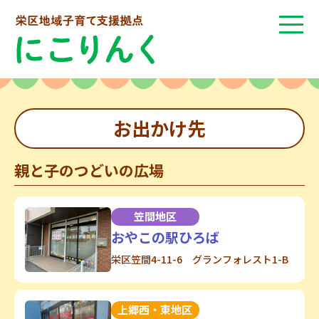
お出かけ先
親と子のつどいの広場
笠間地区
おやこの駅ひろば
栄区笠間4-11-6 グランフォレスト1-B
上郷西・東地区