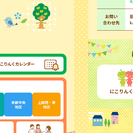
o
お問い
合わせ先
k
こりんくカレンダー
にこりん
本郷中央
上郷西・東
地区
地区