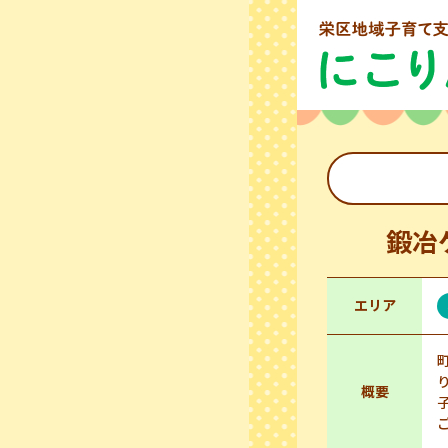
鍛冶
エリア
概要