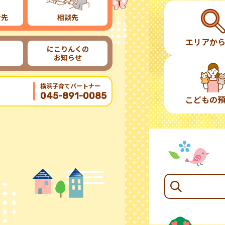
け先
相談先
エリアか
にこりんくの
お知らせ
横浜子育てパートナー
045-891-0085
こどもの