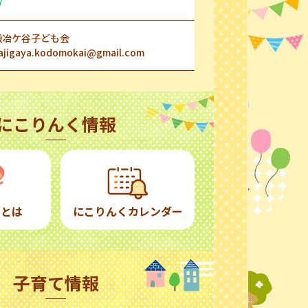
/
鍛冶ケ谷子ども会
ajigaya.kodomokai@gmail.com
にこりんく情報
くとは
にこりんくカレンダー
子育て情報