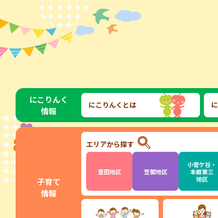
にこりんく
にこりんくとは
に
情報
エリアから探す
小菅ケ谷・
豊田地区
笠間地区
本郷第三
地区
子育て
情報