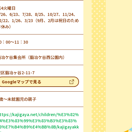
第4火曜日
/26、6/23、7/28、8/25、10/27、11/24、
2/22、1/26、3/23（9月、2月は祝日のため
お休み）
0：00～11：30
鍛冶ケ谷集会所（鍛冶ケ谷西公園内）
区鍛冶ヶ谷2-11-7
Googleマップで見る
0歳～未就園児の親子
ttps://kajigaya.net/children/%E3%82%
4%E3%83%99%E3%83%B3%E3%83%
8%E7%B4%B9%E4%BB%8B/kajigayakk