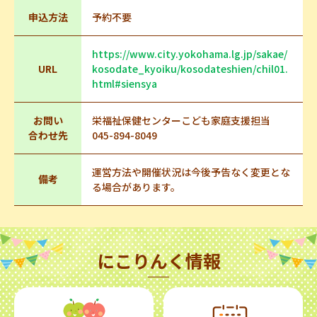
申込方法
予約不要
https://www.city.yokohama.lg.jp/sakae/
URL
kosodate_kyoiku/kosodateshien/chil01.
html#siensya
お問い
栄福祉保健センターこども家庭支援担当
合わせ先
045-894-8049
運営方法や開催状況は今後予告なく変更とな
備考
る場合があります。
にこりんく情報