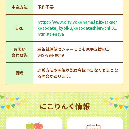
申込方法
予約不要
https://www.city.yokohama.lg.jp/sakae/
URL
kosodate_kyoiku/kosodateshien/chil01.
html#siensya
お問い
栄福祉保健センターこども家庭支援担当
合わせ先
045-894-8049
運営方法や開催状況は今後予告なく変更とな
備考
る場合があります。
にこりんく情報