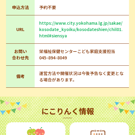
申込方法
予約不要
https://www.city.yokohama.lg.jp/sakae/
URL
kosodate_kyoiku/kosodateshien/chil01.
html#siensya
お問い
栄福祉保健センターこども家庭支援担当
合わせ先
045-894-8049
運営方法や開催状況は今後予告なく変更とな
備考
る場合があります。
にこりんく情報