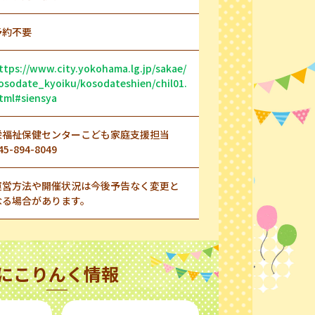
予約不要
ttps://www.city.yokohama.lg.jp/sakae/
osodate_kyoiku/kosodateshien/chil01.
tml#siensya
栄福祉保健センターこども家庭支援担当
45-894-8049
運営方法や開催状況は今後予告なく変更と
なる場合があります。
にこりんく情報