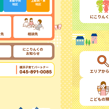
本郷中央
上郷西・東
地区
地区
にこりん
け先
相談先
にこりんくの
お知らせ
横浜子育てパートナー
エリアか
045-891-0085
こどもの