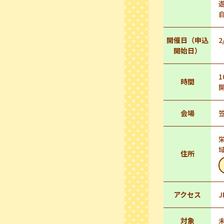
開催日（申込
2
開始日）
1
時間
会場
住所
アクセス
対象