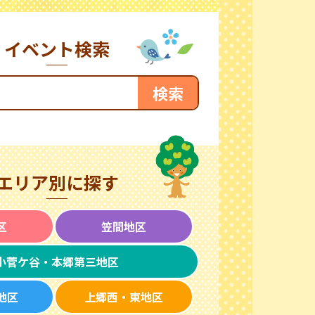
イベント検索
エリア別に探す
区
笠間地区
小菅ケ谷・本郷第三地区
地区
上郷西・東地区