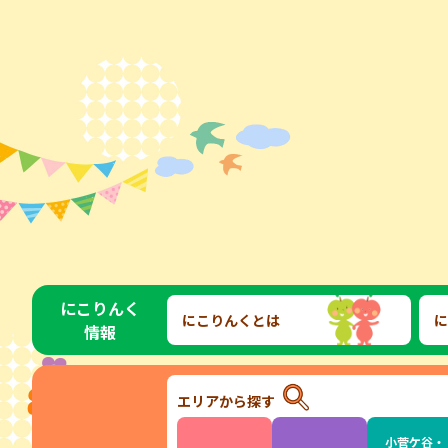
にこりんく
にこりんくとは
に
情報
エリアから探す
小菅ケ谷・