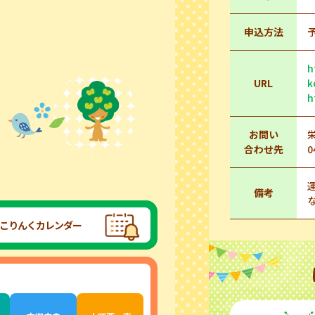
申込方法
h
URL
k
h
お問い
合わせ先
0
備考
こりんくカレンダー