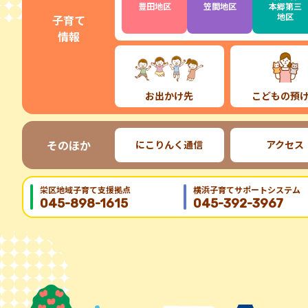
豊田地区
笠間地区
本郷第三
地区
子育て
情報
お出かけ先
こどもの預
そのほか
にこりんく通信
アクセス
栄区地域⼦育て⽀援拠点
横浜子育てサポートシステム
045-898-1615
045-392-3967