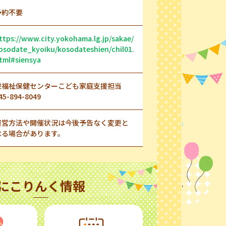
予約不要
ttps://www.city.yokohama.lg.jp/sakae/
osodate_kyoiku/kosodateshien/chil01.
tml#siensya
栄福祉保健センターこども家庭支援担当
45-894-8049
運営方法や開催状況は今後予告なく変更と
なる場合があります。
にこりんく情報