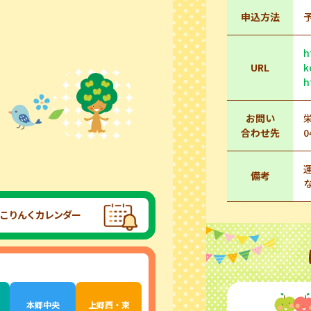
申込方法
h
URL
k
h
お問い
合わせ先
0
備考
こりんくカレンダー
本郷中央
上郷西・東