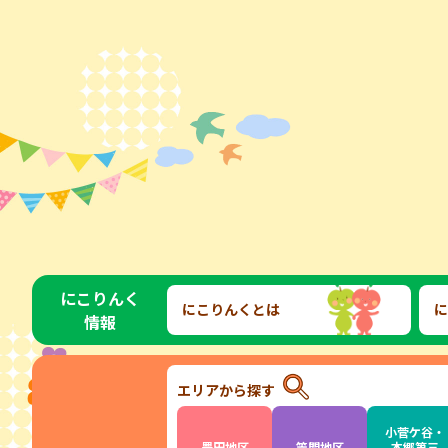
にこりんく
にこりんくとは
に
情報
エリアから探す
小菅ケ谷・
豊田地区
笠間地区
本郷第三