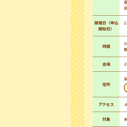
開催日（申込
1
開始日）
1
時間
会場
栄
住所
アクセス
対象