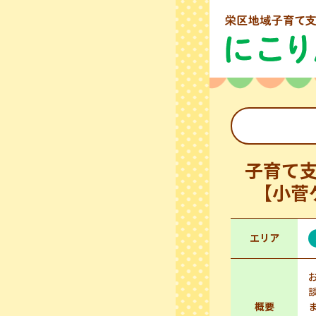
子育て
【小菅
エリア
概要