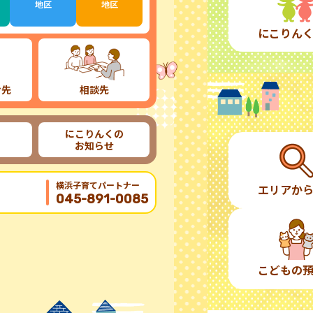
地区
地区
にこりん
け先
相談先
にこりんくの
お知らせ
横浜子育てパートナー
エリアか
045-891-0085
こどもの