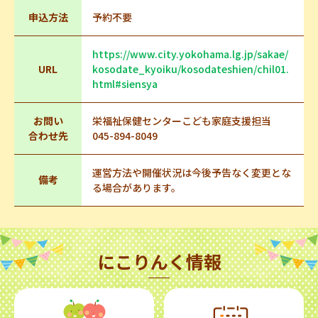
申込方法
予約不要
https://www.city.yokohama.lg.jp/sakae/
URL
kosodate_kyoiku/kosodateshien/chil01.
html#siensya
お問い
栄福祉保健センターこども家庭支援担当
合わせ先
045-894-8049
運営方法や開催状況は今後予告なく変更とな
備考
る場合があります。
にこりんく情報