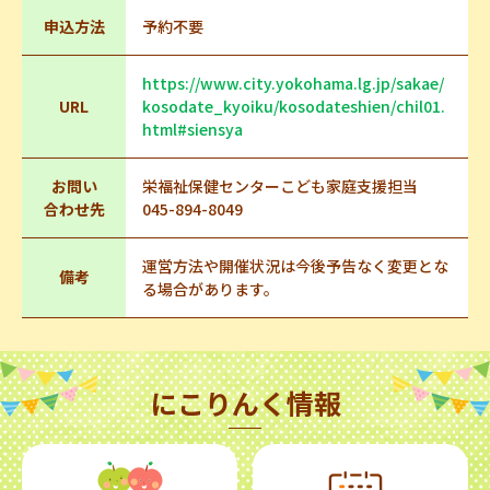
申込方法
予約不要
https://www.city.yokohama.lg.jp/sakae/
URL
kosodate_kyoiku/kosodateshien/chil01.
html#siensya
お問い
栄福祉保健センターこども家庭支援担当
合わせ先
045-894-8049
運営方法や開催状況は今後予告なく変更とな
備考
る場合があります。
にこりんく情報