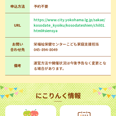
申込方法
予約不要
https://www.city.yokohama.lg.jp/sakae/
URL
kosodate_kyoiku/kosodateshien/chil01.
html#siensya
お問い
栄福祉保健センターこども家庭支援担当
合わせ先
045-894-8049
運営方法や開催状況は今後予告なく変更とな
備考
る場合があります。
にこりんく情報