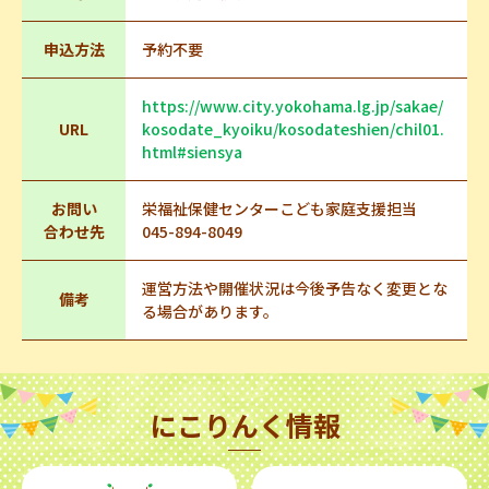
申込方法
予約不要
https://www.city.yokohama.lg.jp/sakae/
URL
kosodate_kyoiku/kosodateshien/chil01.
html#siensya
お問い
栄福祉保健センターこども家庭支援担当
合わせ先
045-894-8049
運営方法や開催状況は今後予告なく変更とな
備考
る場合があります。
にこりんく情報