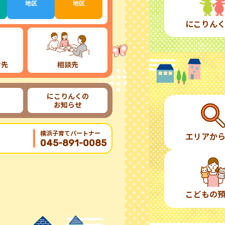
地区
地区
にこりん
け先
相談先
にこりんくの
お知らせ
横浜子育てパートナー
エリアか
045-891-0085
こどもの