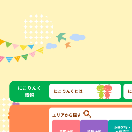
にこりんく
にこりんくとは
に
情報
エリアから探す
小菅ケ谷・
豊田地区
笠間地区
本郷第三