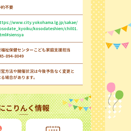
予約不要
ttps://www.city.yokohama.lg.jp/sakae/
osodate_kyoiku/kosodateshien/chil01.
tml#siensya
栄福祉保健センターこども家庭支援担当
45-894-8049
運営方法や開催状況は今後予告なく変更と
なる場合があります。
にこりんく情報