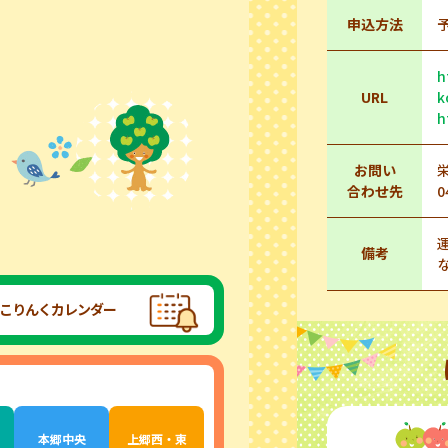
申込方法
h
URL
k
h
お問い
合わせ先
0
備考
こりんくカレンダー
本郷中央
上郷西・東