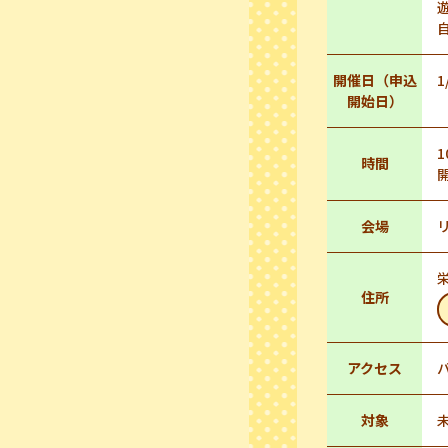
開催日（申込
1
開始日）
1
時間
会場
栄
住所
アクセス
対象