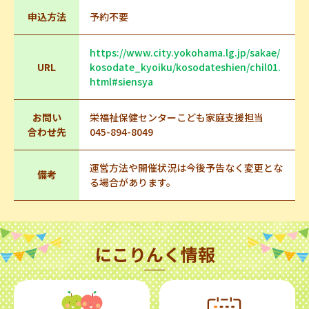
申込方法
予約不要
https://www.city.yokohama.lg.jp/sakae/
URL
kosodate_kyoiku/kosodateshien/chil01.
html#siensya
お問い
栄福祉保健センターこども家庭支援担当
合わせ先
045-894-8049
運営方法や開催状況は今後予告なく変更とな
備考
る場合があります。
にこりんく情報