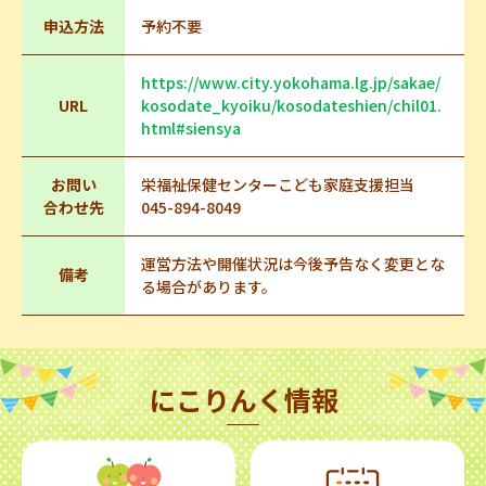
申込方法
予約不要
https://www.city.yokohama.lg.jp/sakae/
URL
kosodate_kyoiku/kosodateshien/chil01.
html#siensya
お問い
栄福祉保健センターこども家庭支援担当
合わせ先
045-894-8049
運営方法や開催状況は今後予告なく変更とな
備考
る場合があります。
にこりんく情報