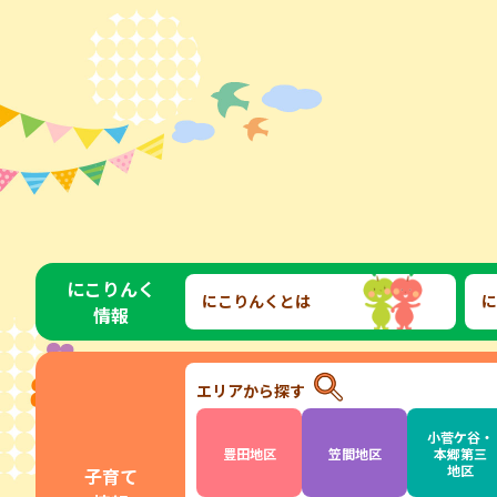
にこりんく
にこりんくとは
に
情報
エリアから探す
小菅ケ谷・
豊田地区
笠間地区
本郷第三
地区
子育て