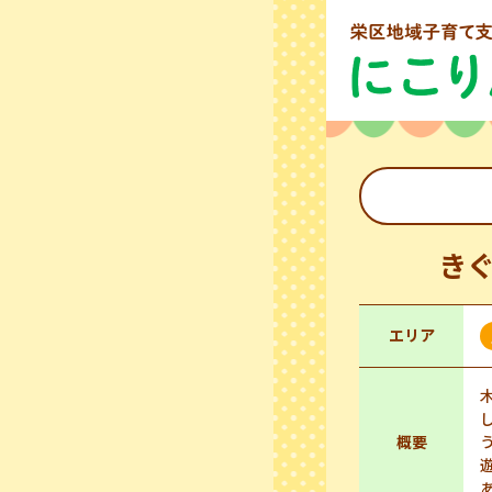
き
エリア
概要