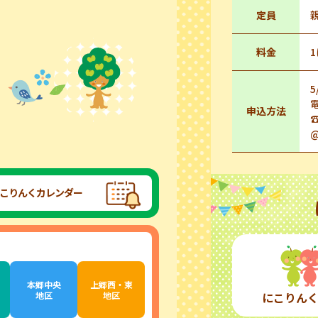
定員
料金
1
申込方法
☎
@
こりんくカレンダー
本郷中央
上郷西・東
にこりん
地区
地区