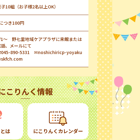
親子10組（お子様2名以上OK）
につき100円
5/1～ 野七里地域ケアプラザに来館または
電話、メールにて
045-890-5331 ✉noshichiricp-yoyaku
skfch.com
にこりんく情報
くとは
にこりんくカレンダー