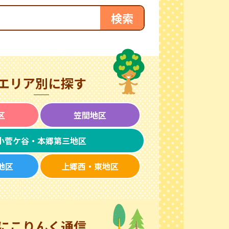
エリア別に探す
区
笠間地区
小菅ケ谷・本郷第三地区
地区
上郷西・東地区
にこりんく通信