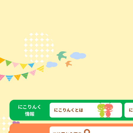
にこりんく
にこりんくとは
に
情報