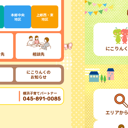
本郷中央
上郷西・東
地区
地区
にこりん
け先
相談先
にこりんくの
お知らせ
横浜子育てパートナー
045-891-0085
エリアか