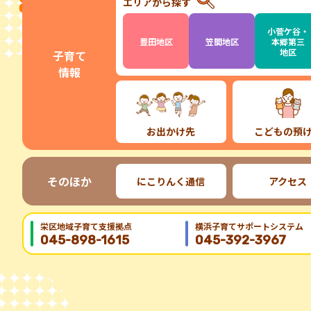
エリアから探す
小菅ケ谷・
豊田地区
笠間地区
本郷第三
地区
子育て
情報
お出かけ先
こどもの預
そのほか
にこりんく通信
アクセス
栄区地域⼦育て⽀援拠点
横浜子育てサポートシステム
045-898-1615
045-392-3967