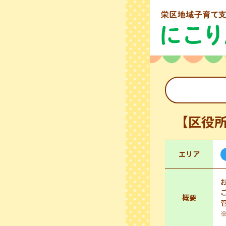
【区役
エリア
概要