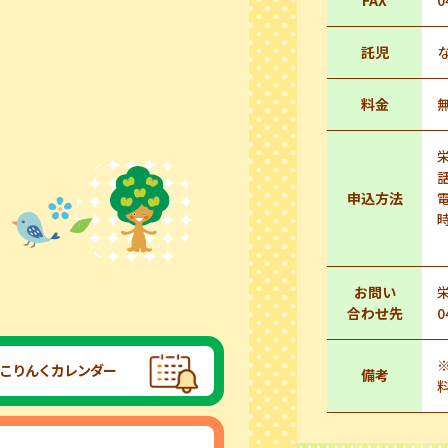
FAX
0
託児
料金
申込方法
電
時
お問い
合わせ先
0
こりんくカレンダー
備考