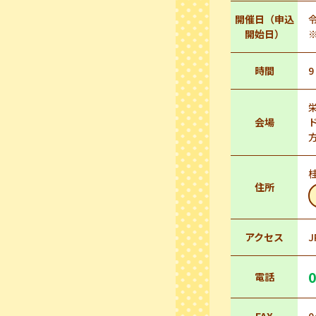
開催日（申込
令
開始日）
時間
9
会場
住所
アクセス
0
電話