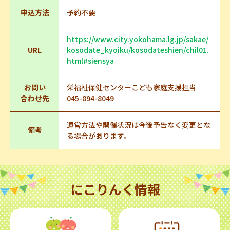
申込方法
予約不要
https://www.city.yokohama.lg.jp/sakae/
URL
kosodate_kyoiku/kosodateshien/chil01.
html#siensya
お問い
栄福祉保健センターこども家庭支援担当
合わせ先
045-894-8049
運営方法や開催状況は今後予告なく変更とな
備考
る場合があります。
にこりんく情報