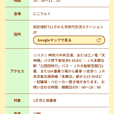
時間
10：30～11：15
会場
にこりんく
栄区桂町711さかえ次世代交流ステーション
1F
住所
Googleマップで見る
☆バス☆ 神奈川中央交通、または江ノ電「天
神橋」バス停下車徒歩5 分ほど ・ＪＲ本郷台
駅「公田団地行」バス ・ＪＲ大船駅笠間口1
アクセス
番、または4 番乗り場から乗車 ☆徒歩☆ ＪＲ
京浜東北根岸線「本郷台」駅から15 分ほど
・駐輪場・ベビーカー置き場があります。 お
問い合わせ時間：開館日の9：00～16：00
対象
1才児と保護者
定員
18組