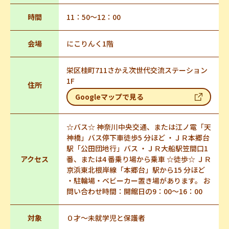
時間
11：50～12：00
会場
にこりんく1階
栄区桂町711さかえ次世代交流ステーション
1F
住所
Googleマップで見る
☆バス☆ 神奈川中央交通、または江ノ電「天
神橋」バス停下車徒歩5 分ほど ・ＪＲ本郷台
駅「公田団地行」バス ・ＪＲ大船駅笠間口1
アクセス
番、または4 番乗り場から乗車 ☆徒歩☆ ＪＲ
京浜東北根岸線「本郷台」駅から15 分ほど
・駐輪場・ベビーカー置き場があります。 お
問い合わせ時間：開館日の9：00～16：00
対象
０才～未就学児と保護者