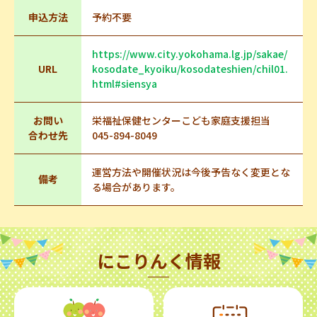
申込方法
予約不要
https://www.city.yokohama.lg.jp/sakae/
URL
kosodate_kyoiku/kosodateshien/chil01.
html#siensya
お問い
栄福祉保健センターこども家庭支援担当
合わせ先
045-894-8049
運営方法や開催状況は今後予告なく変更とな
備考
る場合があります。
にこりんく情報