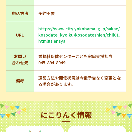
申込方法
予約不要
https://www.city.yokohama.lg.jp/sakae/
URL
kosodate_kyoiku/kosodateshien/chil01.
html#siensya
お問い
栄福祉保健センターこども家庭支援担当
合わせ先
045-894-8049
運営方法や開催状況は今後予告なく変更とな
備考
る場合があります。
にこりんく情報