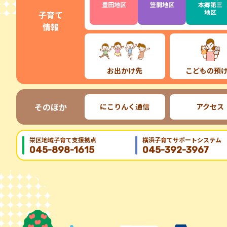
豊田地区
笠間地区
本郷第三
地区
子育て
情報
お出かけ先
こどもの預
そのほか
にこりんく通信
アクセス
栄区地域⼦育て⽀援拠点
横浜子育てサポートシステム
045-898-1615
045-392-3967