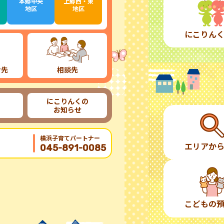
本郷中央
上郷西・東
地区
地区
にこりん
け先
相談先
にこりんくの
お知らせ
横浜子育てパートナー
エリアか
045-891-0085
こどもの