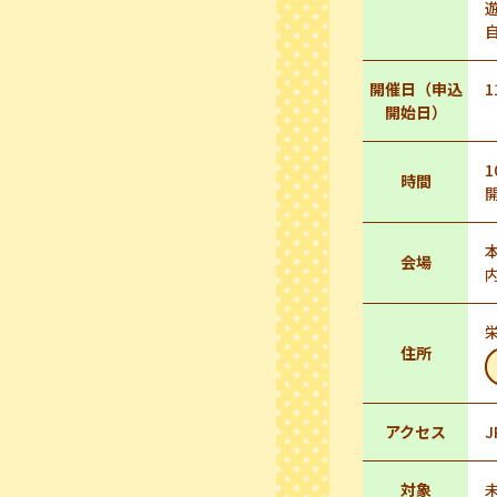
開催日（申込
1
開始日）
1
時間
会場
住所
アクセス
対象