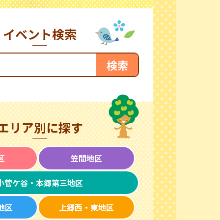
イベント検索
エリア別に探す
区
笠間地区
小菅ケ谷・本郷第三地区
地区
上郷西・東地区