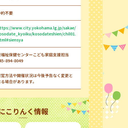
予約不要
ttps://www.city.yokohama.lg.jp/sakae/
osodate_kyoiku/kosodateshien/chil01.
tml#siensya
栄福祉保健センターこども家庭支援担当
45-894-8049
運営方法や開催状況は今後予告なく変更と
なる場合があります。
にこりんく情報