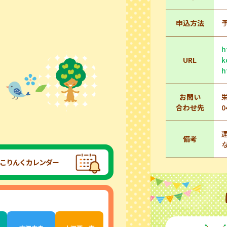
申込方法
h
URL
k
h
お問い
合わせ先
0
備考
こりんくカレンダー