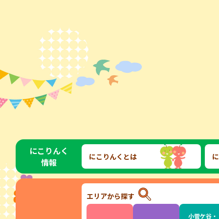
にこりんく
にこりんくとは
に
情報
エリアから探す
小菅ケ谷・