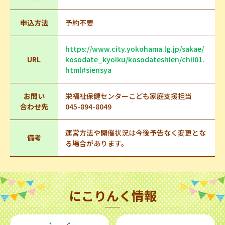
申込方法
予約不要
https://www.city.yokohama.lg.jp/sakae/
URL
kosodate_kyoiku/kosodateshien/chil01.
html#siensya
お問い
栄福祉保健センターこども家庭支援担当
合わせ先
045-894-8049
運営方法や開催状況は今後予告なく変更とな
備考
る場合があります。
にこりんく情報