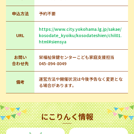
申込方法
予約不要
https://www.city.yokohama.lg.jp/sakae/
URL
kosodate_kyoiku/kosodateshien/chil01.
html#siensya
お問い
栄福祉保健センターこども家庭支援担当
合わせ先
045-894-8049
運営方法や開催状況は今後予告なく変更とな
備考
る場合があります。
にこりんく情報