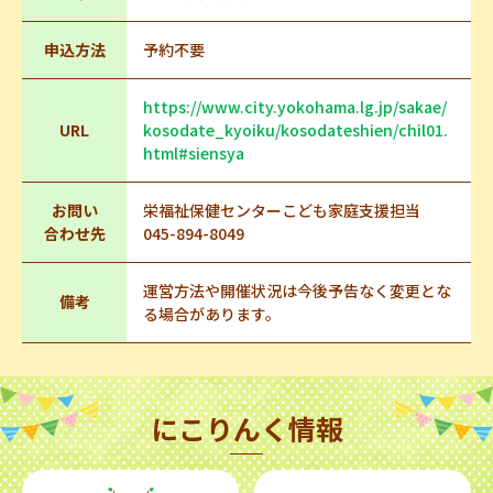
申込方法
予約不要
https://www.city.yokohama.lg.jp/sakae/
URL
kosodate_kyoiku/kosodateshien/chil01.
html#siensya
お問い
栄福祉保健センターこども家庭支援担当
合わせ先
045-894-8049
運営方法や開催状況は今後予告なく変更とな
備考
る場合があります。
にこりんく情報