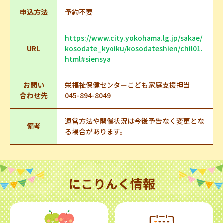
申込方法
予約不要
https://www.city.yokohama.lg.jp/sakae/
URL
kosodate_kyoiku/kosodateshien/chil01.
html#siensya
お問い
栄福祉保健センターこども家庭支援担当
合わせ先
045-894-8049
運営方法や開催状況は今後予告なく変更とな
備考
る場合があります。
にこりんく情報