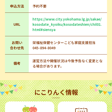
申込方法
予約不要
https://www.city.yokohama.lg.jp/sakae/
URL
kosodate_kyoiku/kosodateshien/chil01.
html#siensya
お問い
栄福祉保健センターこども家庭支援担当
合わせ先
045-894-8049
運営方法や開催状況は今後予告なく変更とな
備考
る場合があります。
にこりんく情報