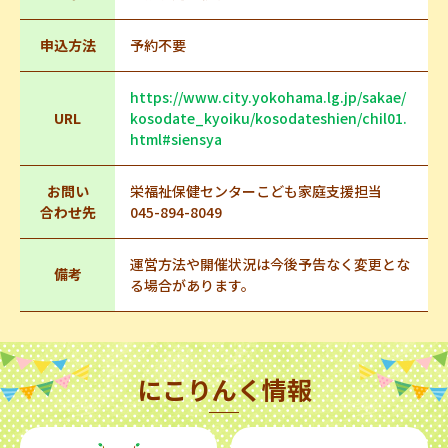
申込方法
予約不要
https://www.city.yokohama.lg.jp/sakae/
URL
kosodate_kyoiku/kosodateshien/chil01.
html#siensya
お問い
栄福祉保健センターこども家庭支援担当
合わせ先
045-894-8049
運営方法や開催状況は今後予告なく変更とな
備考
る場合があります。
にこりんく情報