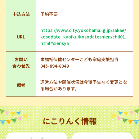
申込方法
予約不要
https://www.city.yokohama.lg.jp/sakae/
URL
kosodate_kyoiku/kosodateshien/chil01.
html#siensya
お問い
栄福祉保健センターこども家庭支援担当
合わせ先
045-894-8049
運営方法や開催状況は今後予告なく変更とな
備考
る場合があります。
にこりんく情報