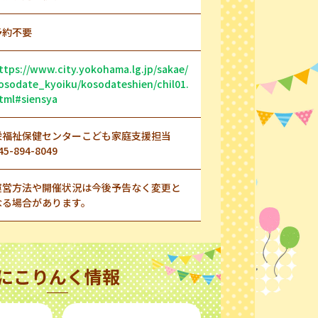
予約不要
ttps://www.city.yokohama.lg.jp/sakae/
osodate_kyoiku/kosodateshien/chil01.
tml#siensya
栄福祉保健センターこども家庭支援担当
45-894-8049
運営方法や開催状況は今後予告なく変更と
なる場合があります。
にこりんく情報