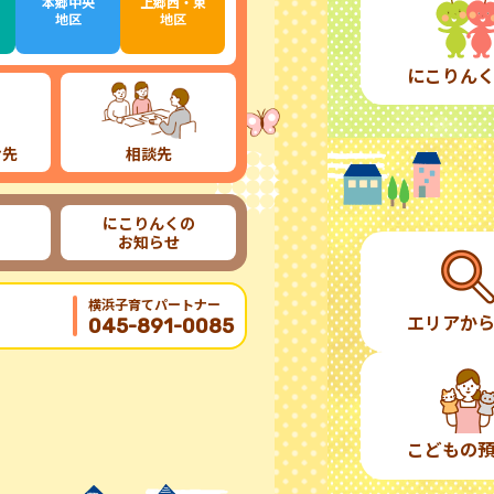
本郷中央
上郷西・東
地区
地区
にこりん
け先
相談先
にこりんくの
お知らせ
横浜子育てパートナー
エリアか
045-891-0085
こどもの