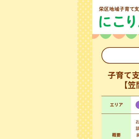
子育て
【笠
エリア
概要