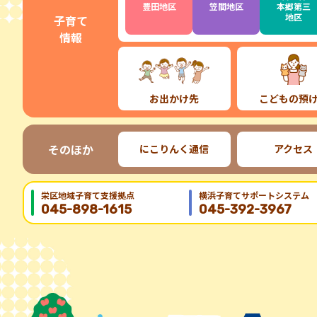
豊田地区
笠間地区
本郷第三
地区
子育て
情報
お出かけ先
こどもの預
そのほか
にこりんく通信
アクセス
栄区地域⼦育て⽀援拠点
横浜子育てサポートシステム
045-898-1615
045-392-3967