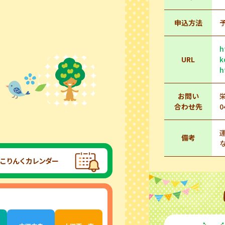
申込方法
h
URL
k
h
お問い
合わせ先
0
備考
こりんくカレンダー