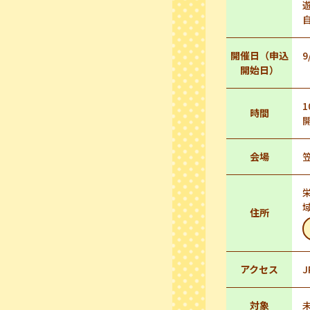
開催日（申込
9
開始日）
1
時間
会場
住所
アクセス
対象