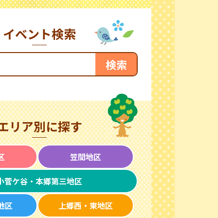
イベント検索
エリア別に探す
区
笠間地区
小菅ケ谷・本郷第三地区
地区
上郷西・東地区