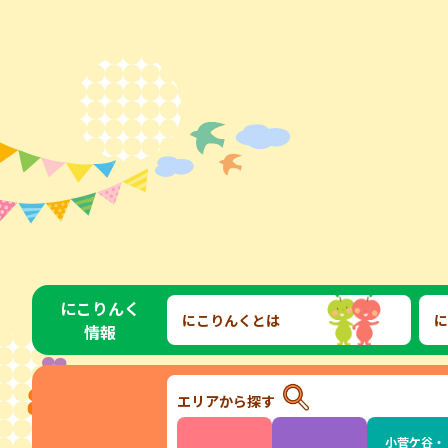
にこりんく
にこりんくとは
に
情報
エリアから探す
小菅ケ谷・