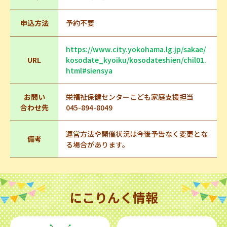
申込方法
予約不要
https://www.city.yokohama.lg.jp/sakae/
URL
kosodate_kyoiku/kosodateshien/chil01.
html#siensya
お問い
栄福祉保健センターこども家庭支援担当
合わせ先
045-894-8049
運営方法や開催状況は今後予告なく変更とな
備考
る場合があります。
にこりんく情報