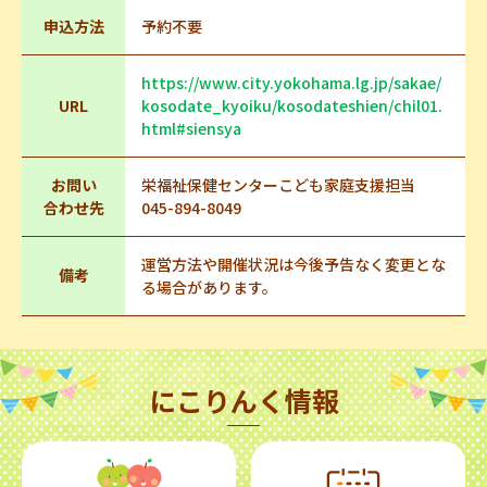
申込方法
予約不要
https://www.city.yokohama.lg.jp/sakae/
URL
kosodate_kyoiku/kosodateshien/chil01.
html#siensya
お問い
栄福祉保健センターこども家庭支援担当
合わせ先
045-894-8049
運営方法や開催状況は今後予告なく変更とな
備考
る場合があります。
にこりんく情報