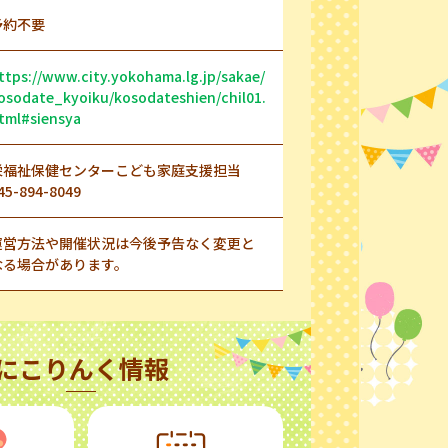
予約不要
ttps://www.city.yokohama.lg.jp/sakae/
osodate_kyoiku/kosodateshien/chil01.
tml#siensya
栄福祉保健センターこども家庭支援担当
45-894-8049
運営方法や開催状況は今後予告なく変更と
なる場合があります。
にこりんく情報