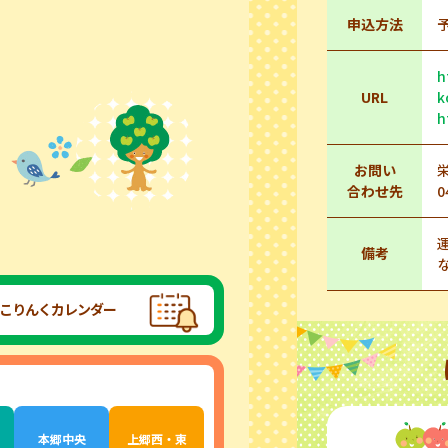
申込方法
h
URL
k
h
お問い
合わせ先
0
備考
こりんくカレンダー
本郷中央
上郷西・東