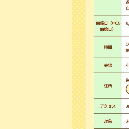
開催日（申込
6
開始日）
1
時間
会場
栄
住所
アクセス
対象