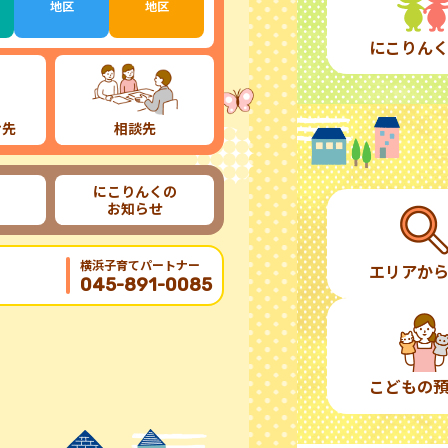
地区
地区
にこりん
け先
相談先
にこりんくの
お知らせ
横浜子育てパートナー
エリアか
045-891-0085
こどもの