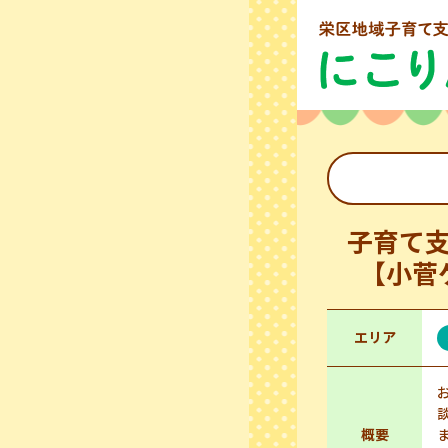
子育て
【小菅
エリア
概要