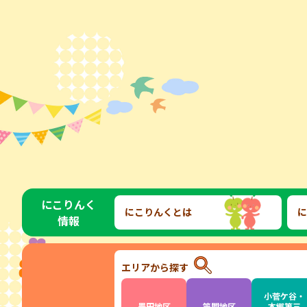
にこりんく
にこりんくとは
に
情報
エリアから探す
小菅ケ谷・
豊田地区
笠間地区
本郷第三