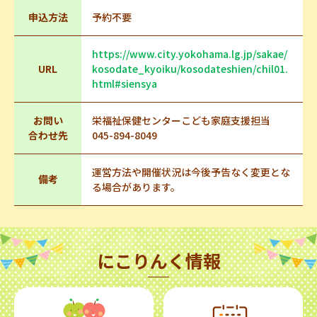
申込方法
予約不要
https://www.city.yokohama.lg.jp/sakae/
URL
kosodate_kyoiku/kosodateshien/chil01.
html#siensya
お問い
栄福祉保健センターこども家庭支援担当
合わせ先
045-894-8049
運営方法や開催状況は今後予告なく変更とな
備考
る場合があります。
にこりんく情報