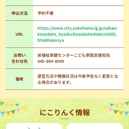
申込方法
予約不要
https://www.city.yokohama.lg.jp/sakae/
URL
kosodate_kyoiku/kosodateshien/chil01.
html#siensya
お問い
栄福祉保健センターこども家庭支援担当
合わせ先
045-894-8049
運営方法や開催状況は今後予告なく変更とな
備考
る場合があります。
にこりんく情報