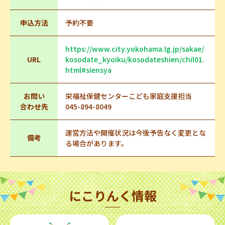
申込方法
予約不要
https://www.city.yokohama.lg.jp/sakae/
URL
kosodate_kyoiku/kosodateshien/chil01.
html#siensya
お問い
栄福祉保健センターこども家庭支援担当
合わせ先
045-894-8049
運営方法や開催状況は今後予告なく変更とな
備考
る場合があります。
にこりんく情報