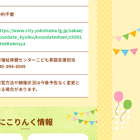
予約不要
ttps://www.city.yokohama.lg.jp/sakae/
osodate_kyoiku/kosodateshien/chil01.
tml#siensya
栄福祉保健センターこども家庭支援担当
45-894-8049
運営方法や開催状況は今後予告なく変更と
なる場合があります。
にこりんく情報