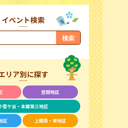
イベント検索
エリア別に探す
区
笠間地区
小菅ケ谷・本郷第三地区
地区
上郷西・東地区