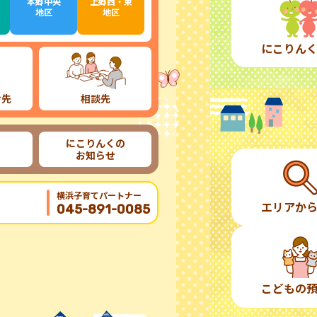
本郷中央
上郷西・東
地区
地区
にこりん
け先
相談先
にこりんくの
お知らせ
横浜子育てパートナー
エリアか
045-891-0085
こどもの