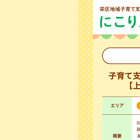
子育て
【
エリア
概要