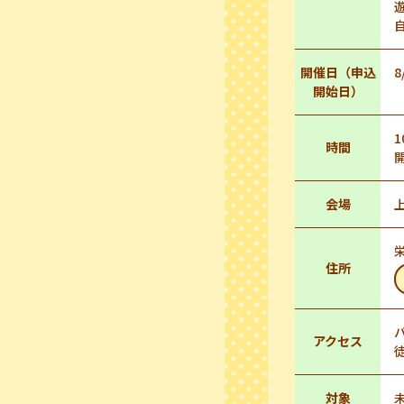
開催日（申込
8
開始日）
1
時間
会場
栄
住所
アクセス
対象