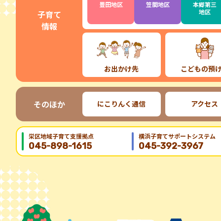
豊田地区
笠間地区
本郷第三
地区
子育て
情報
お出かけ先
こどもの預
そのほか
にこりんく通信
アクセス
栄区地域⼦育て⽀援拠点
横浜子育てサポートシステム
045-898-1615
045-392-3967