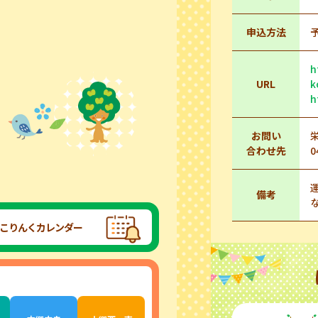
申込方法
h
URL
k
h
お問い
合わせ先
0
備考
こりんくカレンダー