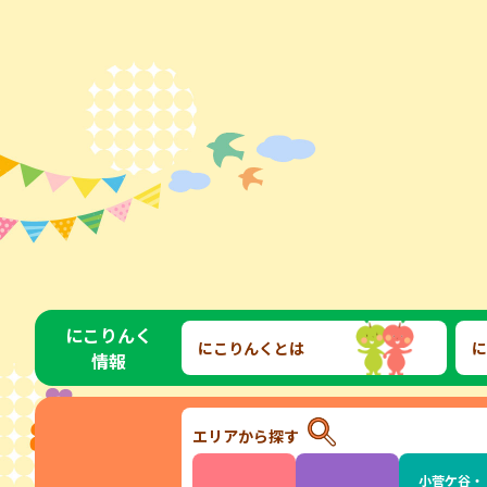
にこりんく
にこりんくとは
に
情報
エリアから探す
小菅ケ谷・