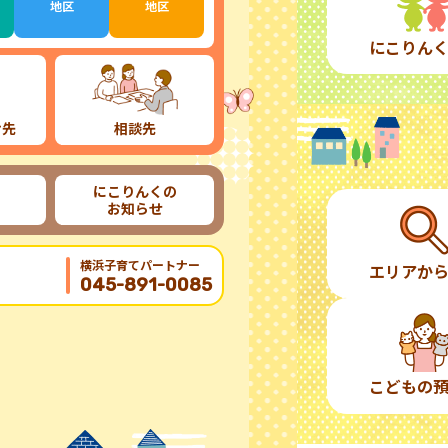
地区
地区
にこりん
け先
相談先
にこりんくの
お知らせ
横浜子育てパートナー
エリアか
045-891-0085
こどもの