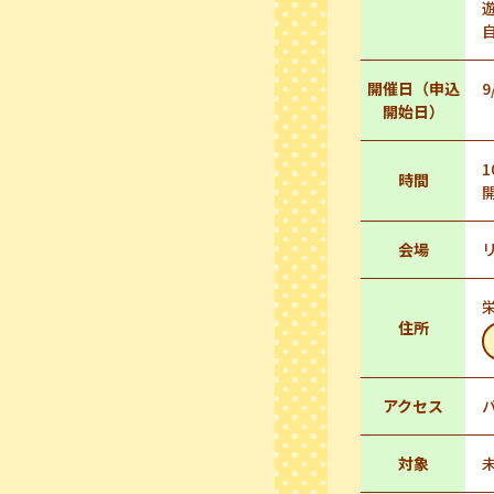
開催日（申込
9
開始日）
1
時間
会場
栄
住所
アクセス
対象