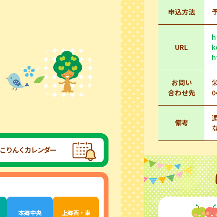
申込方法
h
URL
k
h
お問い
合わせ先
0
備考
こりんくカレンダー
本郷中央
上郷西・東