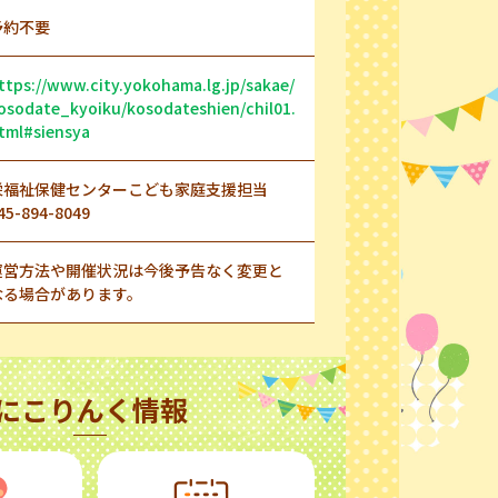
予約不要
ttps://www.city.yokohama.lg.jp/sakae/
osodate_kyoiku/kosodateshien/chil01.
tml#siensya
栄福祉保健センターこども家庭支援担当
45-894-8049
運営方法や開催状況は今後予告なく変更と
なる場合があります。
にこりんく情報