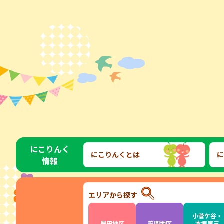
にこりんく
にこりんくとは
に
情報
エリアから探す
小菅ケ谷・
豊田地区
笠間地区
本郷第三