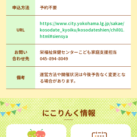
申込方法
予約不要
https://www.city.yokohama.lg.jp/sakae/
URL
kosodate_kyoiku/kosodateshien/chil01.
html#siensya
お問い
栄福祉保健センターこども家庭支援担当
合わせ先
045-894-8049
運営方法や開催状況は今後予告なく変更とな
備考
る場合があります。
にこりんく情報