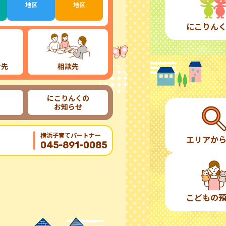
地区
地区
にこりん
け先
相談先
にこりんくの
お知らせ
横浜子育てパートナー
エリアか
045-891-0085
こどもの