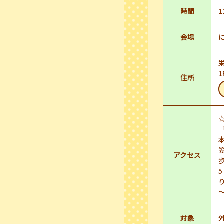
時間
1
会場
住所
アクセス
～
対象