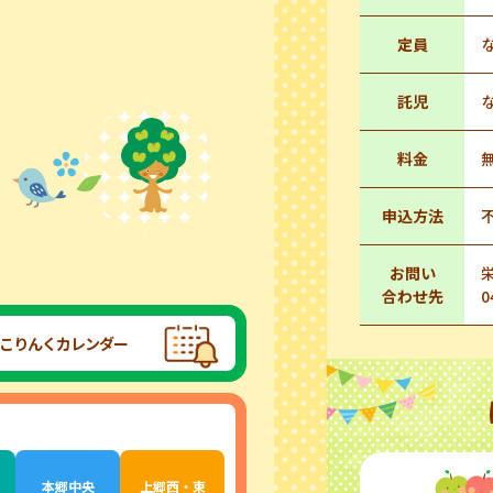
定員
託児
料金
申込方法
お問い
合わせ先
0
こりんくカレンダー
本郷中央
上郷西・東