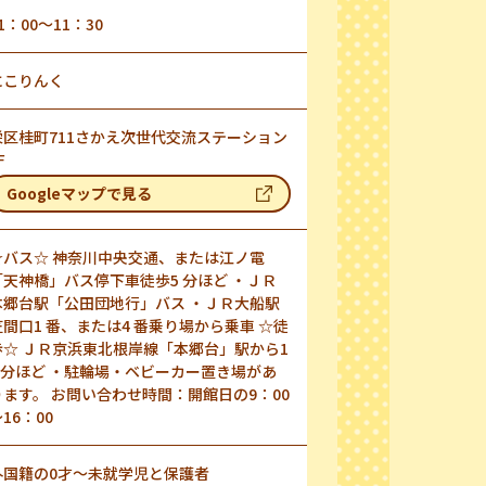
1：00～11：30
にこりんく
栄区桂町711さかえ次世代交流ステーション
1F
Googleマップで見る
☆バス☆ 神奈川中央交通、または江ノ電
「天神橋」バス停下車徒歩5 分ほど ・ＪＲ
本郷台駅「公田団地行」バス ・ＪＲ大船駅
笠間口1 番、または4 番乗り場から乗車 ☆徒
歩☆ ＪＲ京浜東北根岸線「本郷台」駅から1
5 分ほど ・駐輪場・ベビーカー置き場があ
ります。 お問い合わせ時間：開館日の9：00
16：00
外国籍の0才～未就学児と保護者