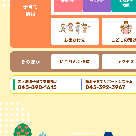
豊田地区
笠間地区
本郷第三
地区
子育て
情報
お出かけ先
こどもの預
そのほか
にこりんく通信
アクセス
栄区地域⼦育て⽀援拠点
横浜子育てサポートシステム
045-898-1615
045-392-3967