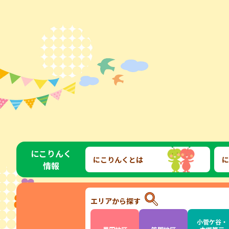
にこりんく
にこりんくとは
に
情報
エリアから探す
小菅ケ谷・