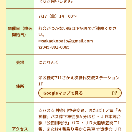
でもお伺いします。
7/17（金）14：00～
開催日（申込
都合がつかない時は下記までご連絡くださ
開始日）
い。
✉sakaekopato@gmail.com
☎045-891-0085
会場
にこりんく
栄区桂町711さかえ次世代交流ステーション
1F
住所
Googleマップで見る
☆バス☆ 神奈川中央交通、または江ノ電「天
神橋」バス停下車徒歩5 分ほど ・ＪＲ本郷台
駅「公田団地行」バス ・ＪＲ大船駅笠間口1
アクセス
番、または4 番乗り場から乗車 ☆徒歩☆ ＪＲ