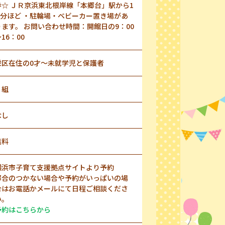
歩☆ ＪＲ京浜東北根岸線「本郷台」駅から1
5 分ほど ・駐輪場・ベビーカー置き場があ
ります。 お問い合わせ時間：開館日の9：00
16：00
栄区在住の0才～未就学児と保護者
１組
なし
無料
横浜市子育て支援拠点サイトより予約
都合のつかない場合や予約がいっぱいの場
合はお電話かメールにて日程ご相談くださ
い。
予約はこちらから