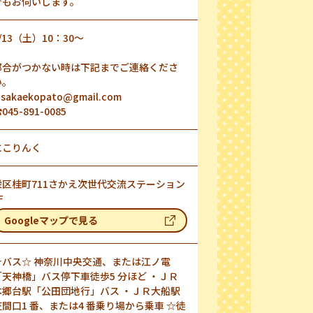
でもお伺いします。
/13（土）10：30～
都合がつかない時は下記までご連絡くださ
い。
sakaekopato@gmail.com
045-891-0085
にこりんく
栄区桂町711さかえ次世代交流ステーション
1F
Googleマップで見る
☆バス☆ 神奈川中央交通、または江ノ電
「天神橋」バス停下車徒歩5 分ほど ・ＪＲ
本郷台駅「公田団地行」バス ・ＪＲ大船駅
笠間口1 番、または4 番乗り場から乗車 ☆徒