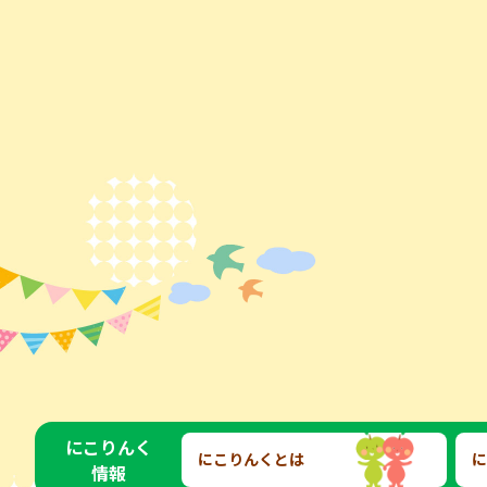
にこりんく
にこりんくとは
に
情報