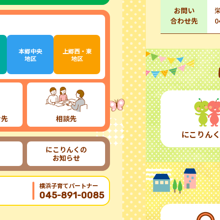
お問い
合わせ先
0
本郷中央
上郷西・東
地区
地区
け先
相談先
にこりん
にこりんくの
お知らせ
横浜子育てパートナー
045-891-0085