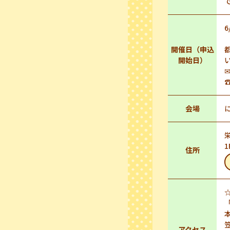
6
開催日（申込
開始日）
✉
☎
会場
住所
アクセス