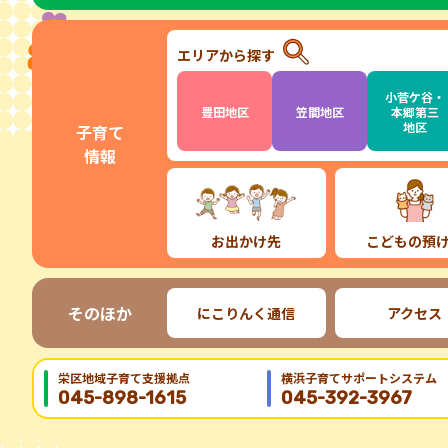
エリアから探す
小菅ケ谷・
豊田地区
笠間地区
本郷第三
地区
子育て
情報
お出かけ先
こどもの預
そのほか
にこりんく通信
アクセス
栄区地域⼦育て⽀援拠点
横浜子育てサポートシステム
045-898-1615
045-392-3967