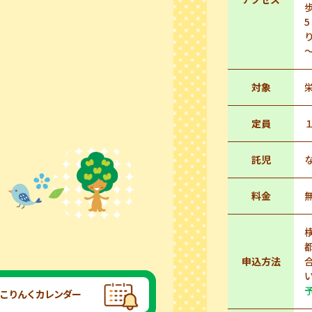
～
対象
定員
託児
料金
申込方法
こりんくカレンダー