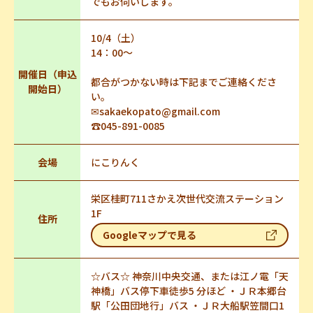
でもお伺いします。
10/4（土）
14：00～
開催日（申込
都合がつかない時は下記までご連絡くださ
開始日）
い。
✉sakaekopato@gmail.com
☎045-891-0085
会場
にこりんく
栄区桂町711さかえ次世代交流ステーション
1F
住所
Googleマップで見る
☆バス☆ 神奈川中央交通、または江ノ電「天
神橋」バス停下車徒歩5 分ほど ・ＪＲ本郷台
駅「公田団地行」バス ・ＪＲ大船駅笠間口1