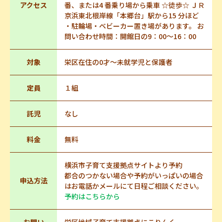
アクセス
番、または4 番乗り場から乗車 ☆徒歩☆ ＪＲ
京浜東北根岸線「本郷台」駅から15 分ほど
・駐輪場・ベビーカー置き場があります。 お
問い合わせ時間：開館日の9：00～16：00
対象
栄区在住の0才～未就学児と保護者
定員
１組
託児
なし
料金
無料
横浜市子育て支援拠点サイトより予約
都合のつかない場合や予約がいっぱいの場合
申込方法
はお電話かメールにて日程ご相談ください。
予約はこちらから