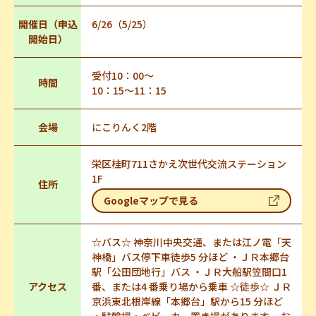
開催日（申込
6/26（5/25）
開始日）
受付10：00～
時間
10：15～11：15
会場
にこりんく2階
栄区桂町711さかえ次世代交流ステーション
1F
住所
Googleマップで見る
☆バス☆ 神奈川中央交通、または江ノ電「天
神橋」バス停下車徒歩5 分ほど ・ＪＲ本郷台
駅「公田団地行」バス ・ＪＲ大船駅笠間口1
アクセス
番、または4 番乗り場から乗車 ☆徒歩☆ ＪＲ
京浜東北根岸線「本郷台」駅から15 分ほど