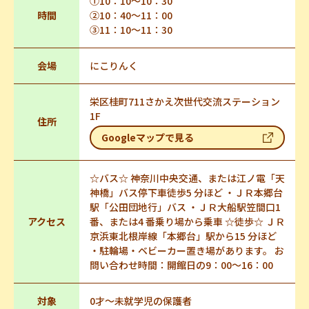
①10：10～10：30
時間
②10：40～11：00
③11：10～11：30
会場
にこりんく
栄区桂町711さかえ次世代交流ステーション
1F
住所
Googleマップで見る
☆バス☆ 神奈川中央交通、または江ノ電「天
神橋」バス停下車徒歩5 分ほど ・ＪＲ本郷台
駅「公田団地行」バス ・ＪＲ大船駅笠間口1
アクセス
番、または4 番乗り場から乗車 ☆徒歩☆ ＪＲ
京浜東北根岸線「本郷台」駅から15 分ほど
・駐輪場・ベビーカー置き場があります。 お
問い合わせ時間：開館日の9：00～16：00
対象
0才～未就学児の保護者