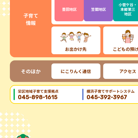
小菅ケ谷・
豊田地区
笠間地区
本郷第三
地区
子育て
情報
お出かけ先
こどもの預
そのほか
にこりんく通信
アクセス
栄区地域⼦育て⽀援拠点
横浜子育てサポートシステム
045-898-1615
045-392-3967