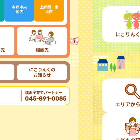
本郷中央
上郷西・東
地区
地区
にこりん
け先
相談先
にこりんくの
お知らせ
横浜子育てパートナー
045-891-0085
エリアか
こどもの