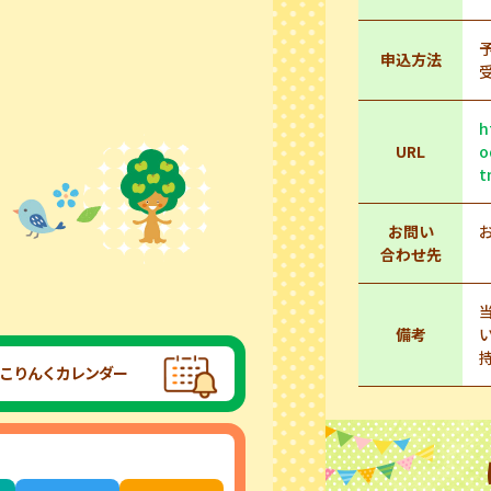
申込方法
h
URL
o
t
お問い
お
合わせ先
備考
こりんくカレンダー