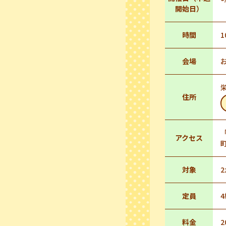
開始日）
時間
1
会場
住所
アクセス
対象
定員
4
料金