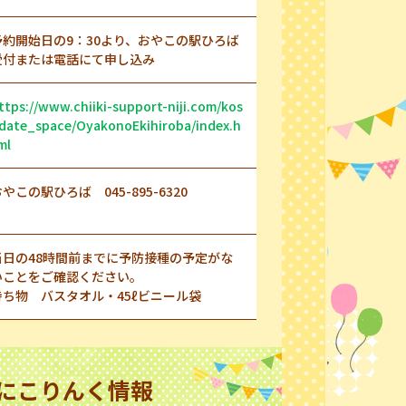
予約開始日の9：30より、おやこの駅ひろば
受付または電話にて申し込み
ttps://www.chiiki-support-niji.com/kos
date_space/OyakonoEkihiroba/index.h
ml
やこの駅ひろば 045-895-6320
当日の48時間前までに予防接種の予定がな
いことをご確認ください。
持ち物 バスタオル・45ℓビニール袋
にこりんく情報