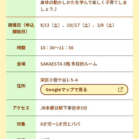
身体の動かしかたを学んで楽しく子育てしま
しょう♪
開催日（申込
6/13（土）、10//17（土）、2/6（土）
開始日）
時間
10：30～11：30
会場
SAKAESTA 3階 多目的ルーム
栄区小菅ケ谷1-5-4
住所
Googleマップで見る
アクセス
JR本郷台駅下車徒歩3分
対象
0才児～1才児とパパ