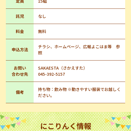
定員
15組
託児
なし
料金
無料
チラシ、ホームページ、広報よこはま等 参
申込方法
照
お問い
SAKAESTA（さかえすた）
合わせ先
045-392-5157
持ち物：飲み物 ※動きやすい服装でお越しく
備考
ださい。
にこりんく情報