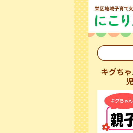
キグちゃ
児