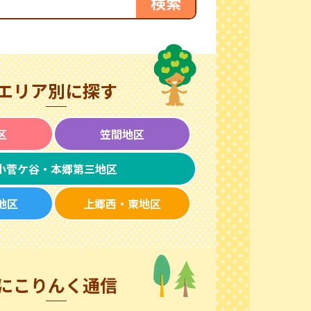
エリア別に探す
区
笠間地区
小菅ケ谷・本郷第三地区
地区
上郷西・東地区
にこりんく通信