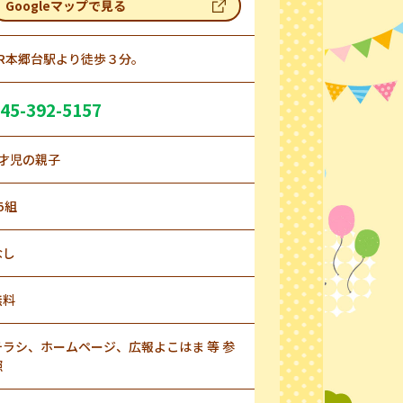
Googleマップで見る
JR本郷台駅より徒歩３分。
45-392-5157
0才児の親子
5組
なし
無料
チラシ、ホームページ、広報よこはま 等 参
照