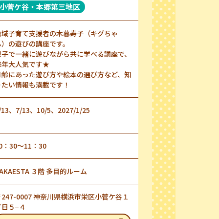
小菅ケ谷・本郷第三地区
地域子育て支援者の木暮寿子（キグちゃ
ん）の遊びの講座です。
親子で一緒に遊びながら共に学べる講座で、
毎年大人気です★
月齢にあった遊び方や絵本の選び方など、知
りたい情報も満載です！
/13、7/13、10/5、2027/1/25
0：30～11：30
AKAESTA ３階 多目的ルーム
〒247-0007 神奈川県横浜市栄区小菅ケ谷１
丁目５−４