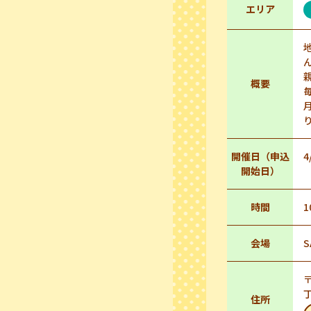
エリア
概要
開催日（申込
4
開始日）
時間
1
会場
S
住所