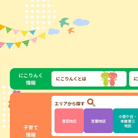
にこりんく
にこりんくとは
に
情報
エリアから探す
小菅ケ谷・
豊田地区
笠間地区
本郷第三
地区
子育て
情報