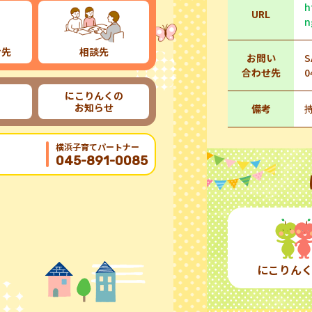
h
URL
n
け先
相談先
お問い
合わせ先
0
にこりんくの
お知らせ
備考
横浜子育てパートナー
045-891-0085
にこりん