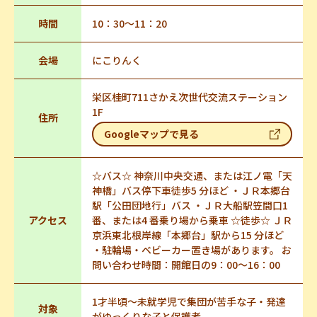
時間
10：30～11：20
会場
にこりんく
栄区桂町711さかえ次世代交流ステーション
1F
住所
Googleマップで見る
☆バス☆ 神奈川中央交通、または江ノ電「天
神橋」バス停下車徒歩5 分ほど ・ＪＲ本郷台
駅「公田団地行」バス ・ＪＲ大船駅笠間口1
アクセス
番、または4 番乗り場から乗車 ☆徒歩☆ ＪＲ
京浜東北根岸線「本郷台」駅から15 分ほど
・駐輪場・ベビーカー置き場があります。 お
問い合わせ時間：開館日の9：00～16：00
1才半頃～未就学児で集団が苦手な子・発達
対象
がゆっくりな子と保護者