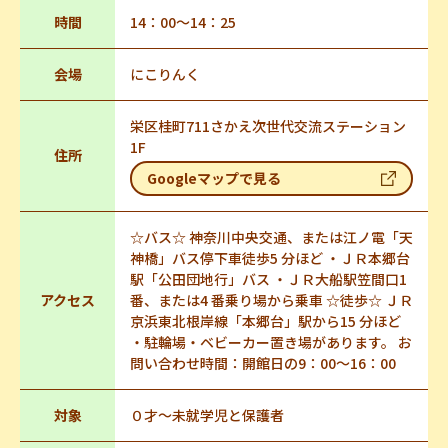
時間
14：00～14：25
会場
にこりんく
栄区桂町711さかえ次世代交流ステーション
1F
住所
Googleマップで見る
☆バス☆ 神奈川中央交通、または江ノ電「天
神橋」バス停下車徒歩5 分ほど ・ＪＲ本郷台
駅「公田団地行」バス ・ＪＲ大船駅笠間口1
アクセス
番、または4 番乗り場から乗車 ☆徒歩☆ ＪＲ
京浜東北根岸線「本郷台」駅から15 分ほど
・駐輪場・ベビーカー置き場があります。 お
問い合わせ時間：開館日の9：00～16：00
対象
０才～未就学児と保護者